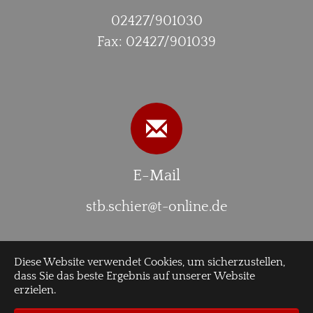
02427/901030
Fax: 02427/901039
E-Mail
stb.schier@t-online.de
Diese Website verwendet Cookies, um sicherzustellen,
Fotos Fotokarussell: © RainerSturm /
pixelio
dass Sie das beste Ergebnis auf unserer Website
erzielen.
© 2026
www.steuerberater-schier.de
·
Datenschutz
·
Impressum